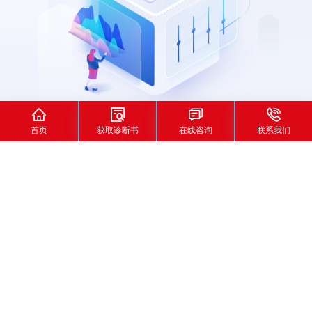




首页
获取诊断书
在线咨询
联系我们
首页
>
关于我们
丽鸿科技-您的专属网络营销推广管理师
为品牌 “量身定制” 增长密码，解锁无限可能
丽鸿科技成立于2014年，总部和研发中心位于上海。丽鸿科技专注
于新媒体搜索营销，核心创始团队及骨干来自百度、腾讯、字节等
媒体，有着丰富的搜索营销、媒介分析、资源组合、议价谈判和投