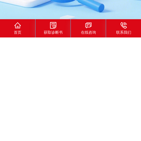




首页
获取诊断书
在线咨询
联系我们
122
103
65
家
+
%
合作品牌数量
行业领域覆盖
强劲曝光提升
首页
>
媒体营销
>
微信营销
为什么要做微信营销服务?
微信搜一搜 月活搜索用户超5亿