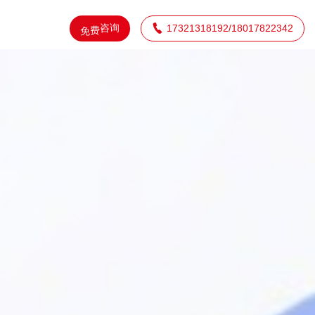
询

17321318192/18017822342
咨
免
费