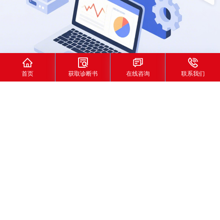




首页
获取诊断书
在线咨询
联系我们
首页
>
成功案例
“智水”之道：丽鸿网络全链路搜索运
营赋能栗田工业，精准引流突破水
处理行业增长瓶颈
发布时间：2025-12-09
发布人：丽鸿