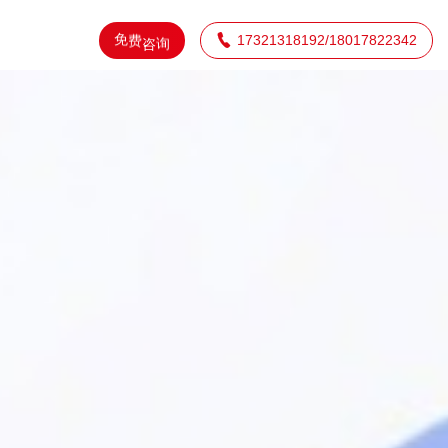
免
费

17321318192/18017822342
咨
询