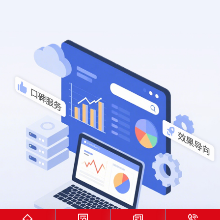



