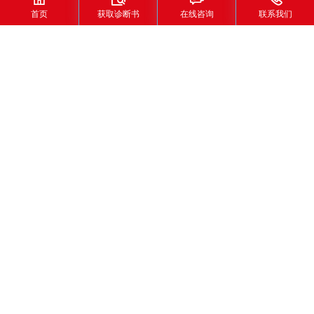
首页
获取诊断书
在线咨询
联系我们
首页
>
成功案例
破解B2B高价值线索获取难题：看
径硕科技如何借力丽鸿网络，精准
触达企业决策者
发布时间：2026-05-29
发布人：丽鸿
径硕科技是全球化的B2B营销解决方案平台，以“多智
能体驱动”为核心，运用AI技术协调从潜客获取、线索
孵化到销售赋能的完整营销流程，助力企业在AI时代
实现营销自动化与智能化转型。