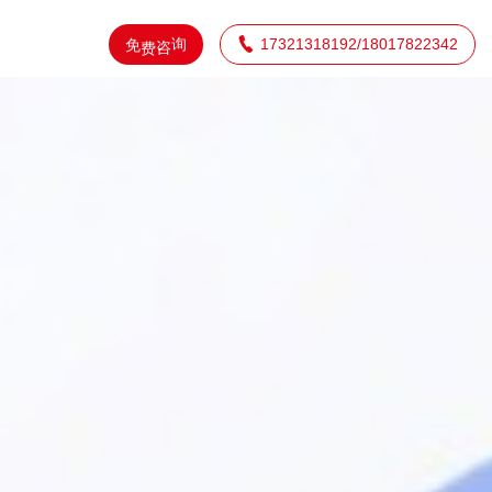
免

17321318192/18017822342
询
费
咨